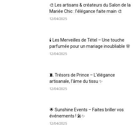
🎨 Les artisans & créateurs du Salon de la
Mariée Chic : l’élégance faite main 🎨
12/04/2025
🕯️ Les Merveilles de Tétel – Une touche
parfumée pour un mariage inoubliable 🌸
12/04/2025
🧵 Trésors de Prince – L’élégance
artisanale, l’âme du tissu ✨
12/04/2025
🌟 Sunshine Events – Faites briller vos
événements ! 🎤✨
12/04/2025