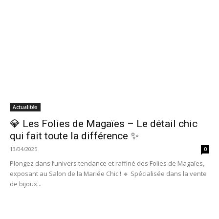
Actualités
💎 Les Folies de Magaïes – Le détail chic
qui fait toute la différence ✨
13/04/2025
0
Plongez dans l’univers tendance et raffiné des Folies de Magaïes,
exposant au Salon de la Mariée Chic ! 🔹 Spécialisée dans la vente
de bijoux...