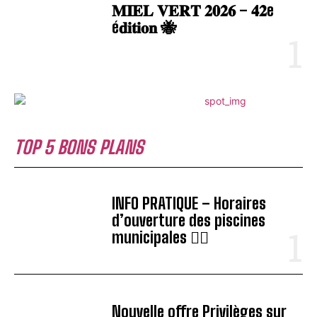
𝐌𝐈𝐄𝐋 𝐕𝐄𝐑𝐓 𝟐𝟎𝟐𝟔 – 𝟒𝟐e
é𝐝𝐢𝐭𝐢𝐨𝐧 🐝
TOP 5 BONS PLANS
INFO PRATIQUE – Horaires
d’ouverture des piscines
municipales 🏊‍♂️
Nouvelle offre Privilèges sur