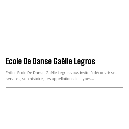
Ecole De Danse Gaëlle Legros
Enfin ! Ecole De Danse Gaëlle Legros vous invite à découvrir ses
services, son histoire, ses appellations, les types...