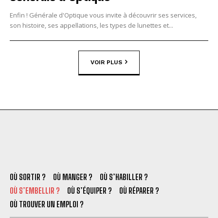
Enfin ! Générale d'Optique vous invite à découvrir ses services,
son histoire, ses appellations, les types de lunettes et...
VOIR PLUS
OÙ SORTIR ?
OÙ MANGER ?
OÙ S’HABILLER ?
OÙ S’EMBELLIR ?
OÙ S’ÉQUIPER ?
OÙ RÉPARER ?
OÙ TROUVER UN EMPLOI ?