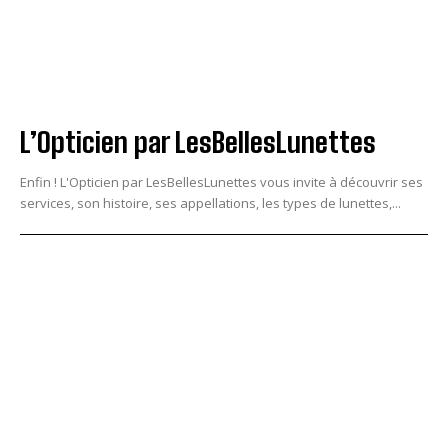
L’Opticien par LesBellesLunettes
Enfin ! L'Opticien par LesBellesLunettes vous invite à découvrir ses
services, son histoire, ses appellations, les types de lunettes,...