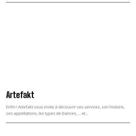
Artefakt
Enfin ! Artefakt vous invite à découvrir ses services, son histoire,
ses appellations, les types de Danses, ... et...