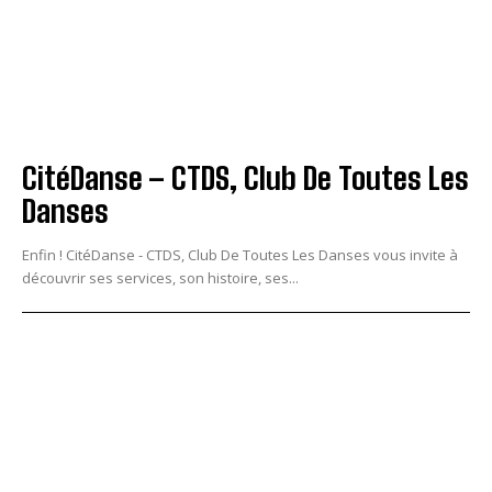
CitéDanse – CTDS, Club De Toutes Les
Danses
Enfin ! CitéDanse - CTDS, Club De Toutes Les Danses vous invite à
découvrir ses services, son histoire, ses...