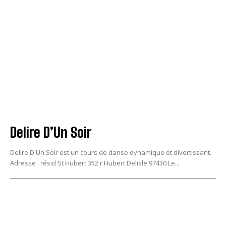
Delire D’Un Soir
Delire D'Un Soir est un cours de danse dynamique et divertissant.
Adresse : résid St Hubert 352 r Hubert Delisle 97430 Le...