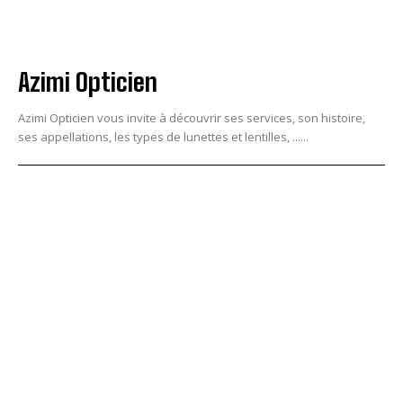
Azimi Opticien
Azimi Opticien vous invite à découvrir ses services, son histoire,
ses appellations, les types de lunettes et lentilles, ......