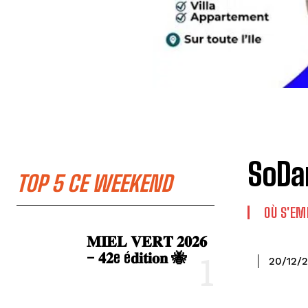
SoDan
TOP 5 CE WEEKEND
OÙ S'EM
𝐌𝐈𝐄𝐋 𝐕𝐄𝐑𝐓 𝟐𝟎𝟐𝟔
– 𝟒𝟐e é𝐝𝐢𝐭𝐢𝐨𝐧 🐝
20/12/