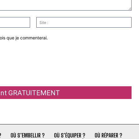
Email
Site
:*
:
fois que je commenterai.
ement GRATUITEMENT
?
OÙ S’EMBELLIR ?
OÙ S’ÉQUIPER ?
OÙ RÉPARER ?