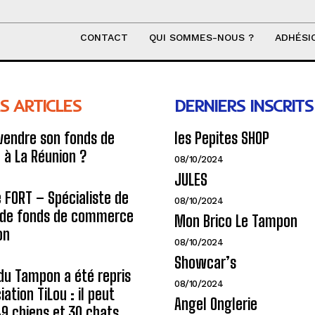
CONTACT
QUI SOMMES-NOUS ?
ADHÉSI
S ARTICLES
DERNIERS INSCRITS
endre son fonds de
les Pepites SHOP
à La Réunion ?
08/10/2024
JULES
e FORT – Spécialiste de
08/10/2024
n de fonds de commerce
Mon Brico Le Tampon
on
08/10/2024
Showcar’s
du Tampon a été repris
08/10/2024
iation TiLou : il peut
Angel Onglerie
 49 chiens et 30 chats