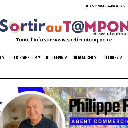
QUI SOMMES-NOUS ?
R ?
OÙ S’EMBELLIR ?
OÙ OFFRIR ?
OÙ MANGER ?
OÙ LOUER ?