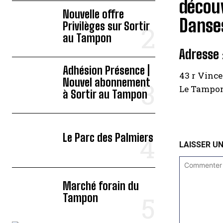
découv
Nouvelle offre
Danses
Privilèges sur Sortir
au Tampon
Adresse 
Adhésion Présence |
43 r Vince
Nouvel abonnement
Le Tampo
à Sortir au Tampon
Le Parc des Palmiers
LAISSER U
Marché forain du
Tampon