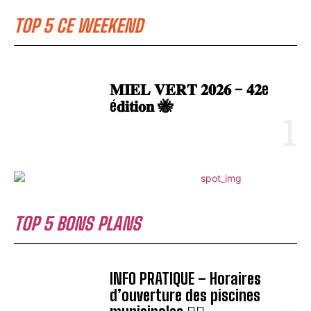
TOP 5 CE WEEKEND
𝐌𝐈𝐄𝐋 𝐕𝐄𝐑𝐓 𝟐𝟎𝟐𝟔 – 𝟒𝟐e
é𝐝𝐢𝐭𝐢𝐨𝐧 🐝
TOP 5 BONS PLANS
INFO PRATIQUE – Horaires
d’ouverture des piscines