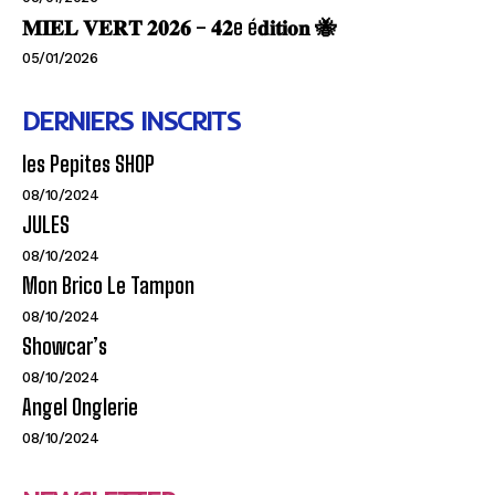
𝐌𝐈𝐄𝐋 𝐕𝐄𝐑𝐓 𝟐𝟎𝟐𝟔 – 𝟒𝟐e é𝐝𝐢𝐭𝐢𝐨𝐧 🐝
05/01/2026
DERNIERS INSCRITS
les Pepites SHOP
08/10/2024
JULES
08/10/2024
Mon Brico Le Tampon
08/10/2024
Showcar’s
08/10/2024
Angel Onglerie
08/10/2024