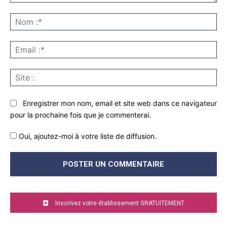
Commenter
:
No
:*
Ema
:*
Sit
:
Enregistrer mon nom, email et site web dans ce navigateur
pour la prochaine fois que je commenterai.
Oui, ajoutez-moi à votre liste de diffusion.
Inscrivez votre établissement GRATUITEMENT