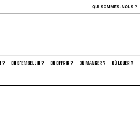
QUI SOMMES-NOUS ?
R ?
OÙ S’EMBELLIR ?
OÙ OFFRIR ?
OÙ MANGER ?
OÙ LOUER ?