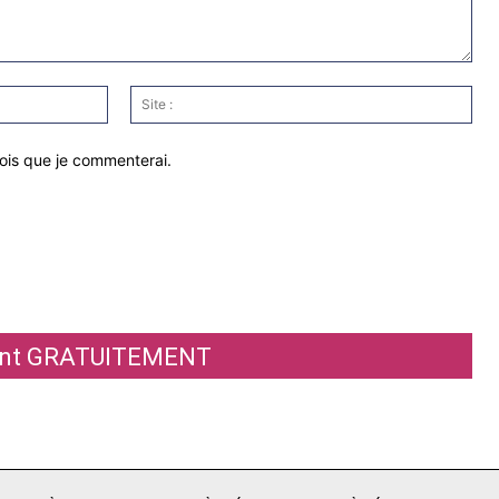
Email
Site
:*
:
fois que je commenterai.
ement GRATUITEMENT