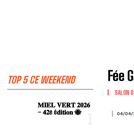
Fée 
TOP 5 CE WEEKEND
SALON D
𝐌𝐈𝐄𝐋 𝐕𝐄𝐑𝐓 𝟐𝟎𝟐𝟔
– 𝟒𝟐e é𝐝𝐢𝐭𝐢𝐨𝐧 🐝
04/04/