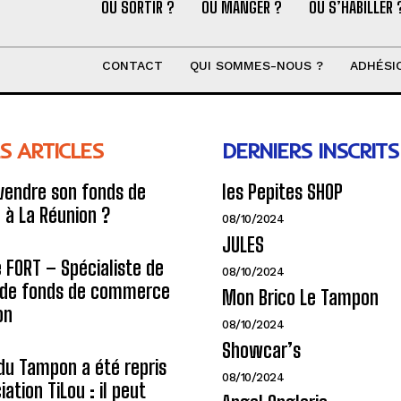
OÙ SORTIR ?
OÙ MANGER ?
OÙ S’HABILLER 
CONTACT
QUI SOMMES-NOUS ?
ADHÉSI
S ARTICLES
DERNIERS INSCRITS
endre son fonds de
les Pepites SHOP
à La Réunion ?
08/10/2024
JULES
e FORT – Spécialiste de
08/10/2024
n de fonds de commerce
Mon Brico Le Tampon
on
08/10/2024
Showcar’s
du Tampon a été repris
08/10/2024
iation TiLou : il peut