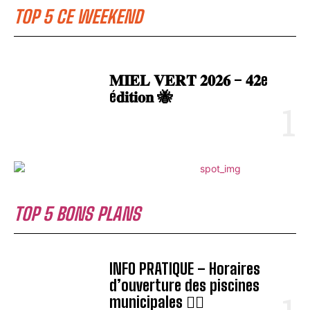
TOP 5 CE WEEKEND
𝐌𝐈𝐄𝐋 𝐕𝐄𝐑𝐓 𝟐𝟎𝟐𝟔 – 𝟒𝟐e
é𝐝𝐢𝐭𝐢𝐨𝐧 🐝
TOP 5 BONS PLANS
INFO PRATIQUE – Horaires
d’ouverture des piscines
municipales 🏊‍♂️