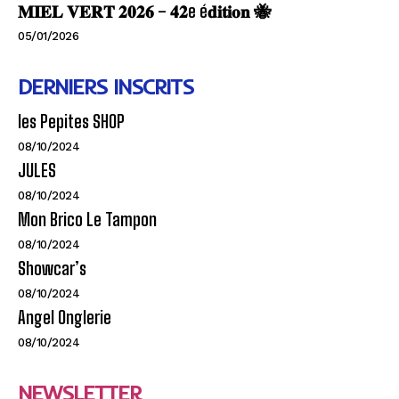
𝐌𝐈𝐄𝐋 𝐕𝐄𝐑𝐓 𝟐𝟎𝟐𝟔 – 𝟒𝟐e é𝐝𝐢𝐭𝐢𝐨𝐧 🐝
05/01/2026
DERNIERS INSCRITS
les Pepites SHOP
08/10/2024
JULES
08/10/2024
Mon Brico Le Tampon
08/10/2024
Showcar’s
08/10/2024
Angel Onglerie
08/10/2024
NEWSLETTER