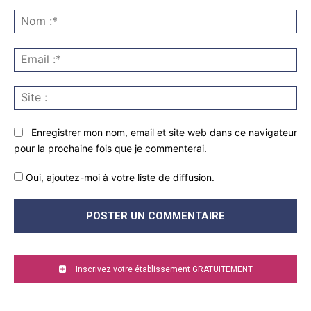
Commenter
:
No
:*
Ema
:*
Sit
:
Enregistrer mon nom, email et site web dans ce navigateur
pour la prochaine fois que je commenterai.
Oui, ajoutez-moi à votre liste de diffusion.
Inscrivez votre établissement GRATUITEMENT