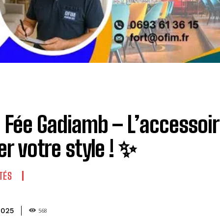
 Fée Gadiamb – L’accessoire
ler votre style ! ✨
TÉS
2025
568