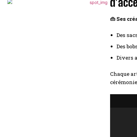
d’acce
👜 Ses cré
Des sacs
Des bobs
Divers 
Chaque art
cérémonie 