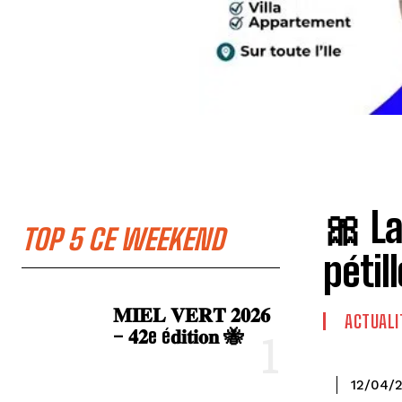
🎀 La
TOP 5 CE WEEKEND
pétil
𝐌𝐈𝐄𝐋 𝐕𝐄𝐑𝐓 𝟐𝟎𝟐𝟔
ACTUALI
– 𝟒𝟐e é𝐝𝐢𝐭𝐢𝐨𝐧 🐝
12/04/