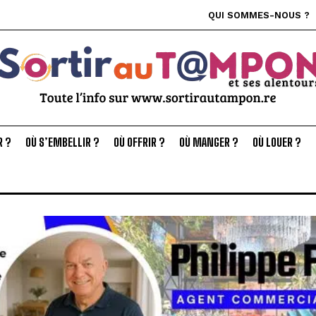
QUI SOMMES-NOUS ?
R ?
OÙ S’EMBELLIR ?
OÙ OFFRIR ?
OÙ MANGER ?
OÙ LOUER ?