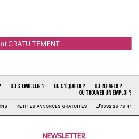
ement GRATUITEMENT
?
OÙ S’EMBELLIR ?
OÙ S’ÉQUIPER ?
OÙ RÉPARER ?
OÙ TROUVER UN EMPLOI ?
ONS
PETITES ANNONCES GRATUITES
0692 26 78 41
NEWSLETTER