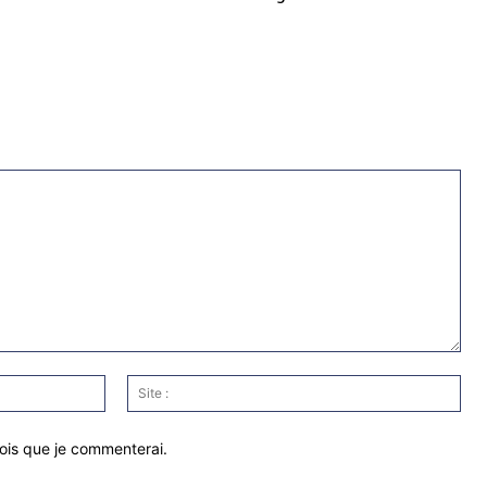
Email
Site
:*
:
fois que je commenterai.