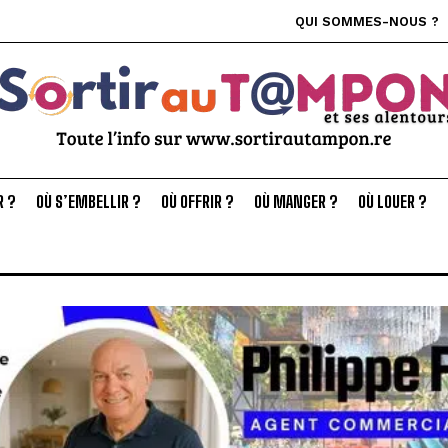
QUI SOMMES-NOUS ?
R ?
OÙ S’EMBELLIR ?
OÙ OFFRIR ?
OÙ MANGER ?
OÙ LOUER ?