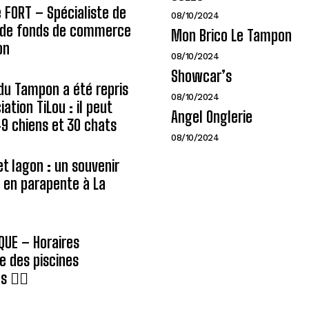
e FORT – Spécialiste de
08/10/2024
n de fonds de commerce
Mon Brico Le Tampon
on
08/10/2024
Showcar’s
du Tampon a été repris
08/10/2024
iation TiLou : il peut
Angel Onglerie
 49 chiens et 30 chats
08/10/2024
et lagon : un souvenir
e en parapente à La
QUE – Horaires
e des piscines
 🏊‍♂️