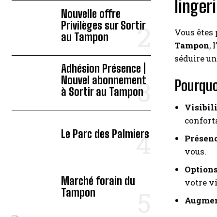
lingeri
Nouvelle offre
Privilèges sur Sortir
Vous êtes 
au Tampon
Tampon
,
séduire une
Adhésion Présence |
Nouvel abonnement
Pourquo
à Sortir au Tampon
Visibili
confort
Le Parc des Palmiers
Présenc
vous.
Options
Marché forain du
votre vi
Tampon
Augmen