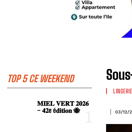
Sous
TOP 5 CE WEEKEND
LINGERI
𝐌𝐈𝐄𝐋 𝐕𝐄𝐑𝐓 𝟐𝟎𝟐𝟔
– 𝟒𝟐e é𝐝𝐢𝐭𝐢𝐨𝐧 🐝
03/12/