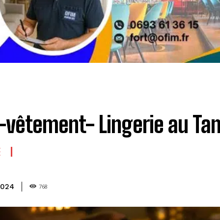
-vêtement- Lingerie au T
E
2024
768