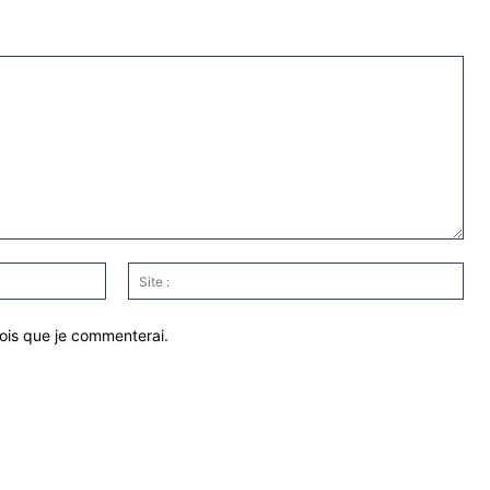
Email
Site
:*
:
fois que je commenterai.