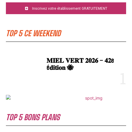
Inscrivez votre établissement GRATUITEMENT
TOP 5 CE WEEKEND
𝐌𝐈𝐄𝐋 𝐕𝐄𝐑𝐓 𝟐𝟎𝟐𝟔 – 𝟒𝟐e
é𝐝𝐢𝐭𝐢𝐨𝐧 🐝
TOP 5 BONS PLANS