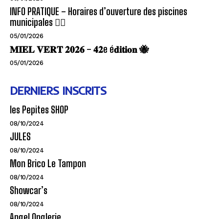
INFO PRATIQUE – Horaires d’ouverture des piscines
municipales 🏊‍♂️
05/01/2026
𝐌𝐈𝐄𝐋 𝐕𝐄𝐑𝐓 𝟐𝟎𝟐𝟔 – 𝟒𝟐e é𝐝𝐢𝐭𝐢𝐨𝐧 🐝
05/01/2026
DERNIERS INSCRITS
les Pepites SHOP
08/10/2024
JULES
08/10/2024
Mon Brico Le Tampon
08/10/2024
Showcar’s
08/10/2024
Angel Onglerie