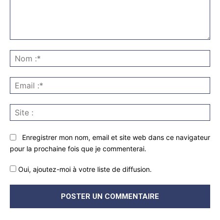
Commenter
:
No
:*
Ema
:*
Sit
:
Enregistrer mon nom, email et site web dans ce navigateur
pour la prochaine fois que je commenterai.
Oui, ajoutez-moi à votre liste de diffusion.