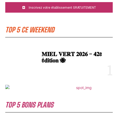
Inscrivez votre établissement GRATUITEMENT
TOP 5 CE WEEKEND
𝐌𝐈𝐄𝐋 𝐕𝐄𝐑𝐓 𝟐𝟎𝟐𝟔 – 𝟒𝟐e
é𝐝𝐢𝐭𝐢𝐨𝐧 🐝
TOP 5 BONS PLANS