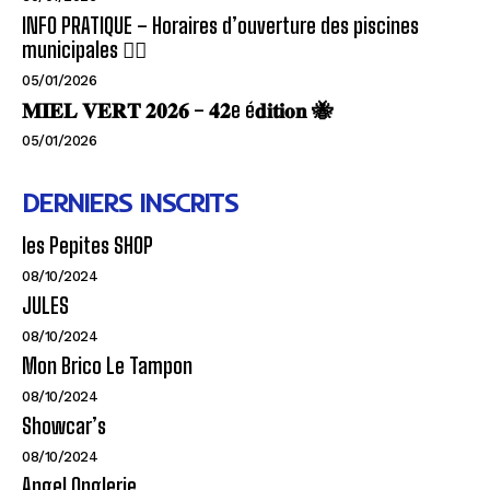
INFO PRATIQUE – Horaires d’ouverture des piscines
municipales 🏊‍♂️
05/01/2026
𝐌𝐈𝐄𝐋 𝐕𝐄𝐑𝐓 𝟐𝟎𝟐𝟔 – 𝟒𝟐e é𝐝𝐢𝐭𝐢𝐨𝐧 🐝
05/01/2026
DERNIERS INSCRITS
les Pepites SHOP
08/10/2024
JULES
08/10/2024
Mon Brico Le Tampon
08/10/2024
Showcar’s
08/10/2024
Angel Onglerie