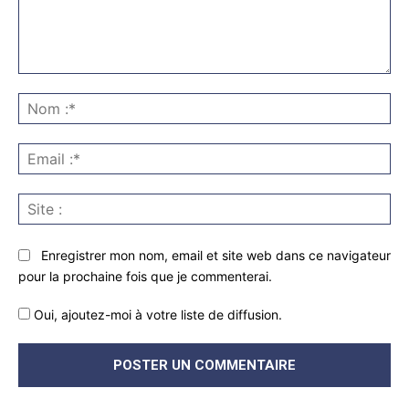
Commenter
:
No
:*
Ema
:*
Sit
:
Enregistrer mon nom, email et site web dans ce navigateur
pour la prochaine fois que je commenterai.
Oui, ajoutez-moi à votre liste de diffusion.