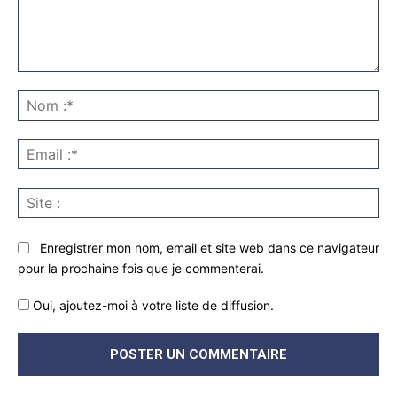
Commenter
:
No
:*
Ema
:*
Sit
:
Enregistrer mon nom, email et site web dans ce navigateur
pour la prochaine fois que je commenterai.
Oui, ajoutez-moi à votre liste de diffusion.