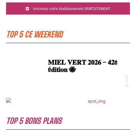
Inscrivez votre établissement GRATUITEMENT
TOP 5 CE WEEKEND
𝐌𝐈𝐄𝐋 𝐕𝐄𝐑𝐓 𝟐𝟎𝟐𝟔 – 𝟒𝟐e
é𝐝𝐢𝐭𝐢𝐨𝐧 🐝
TOP 5 BONS PLANS