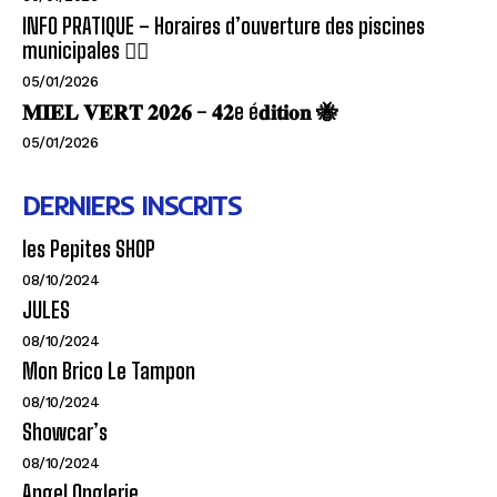
INFO PRATIQUE – Horaires d’ouverture des piscines
municipales 🏊‍♂️
05/01/2026
𝐌𝐈𝐄𝐋 𝐕𝐄𝐑𝐓 𝟐𝟎𝟐𝟔 – 𝟒𝟐e é𝐝𝐢𝐭𝐢𝐨𝐧 🐝
05/01/2026
DERNIERS INSCRITS
les Pepites SHOP
08/10/2024
JULES
08/10/2024
Mon Brico Le Tampon
08/10/2024
Showcar’s
08/10/2024
Angel Onglerie