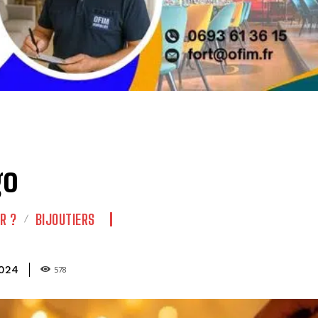
go
R ?
BIJOUTIERS
2024
578