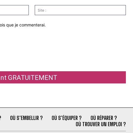
Email
Site
:*
:
fois que je commenterai.
ement GRATUITEMENT
?
OÙ S’EMBELLIR ?
OÙ S’ÉQUIPER ?
OÙ RÉPARER ?
OÙ TROUVER UN EMPLOI ?