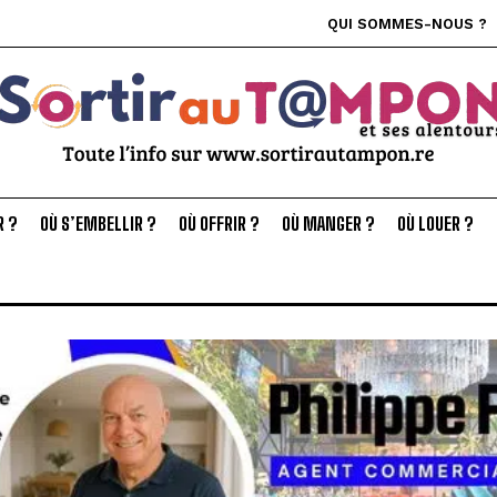
QUI SOMMES-NOUS ?
R ?
OÙ S’EMBELLIR ?
OÙ OFFRIR ?
OÙ MANGER ?
OÙ LOUER ?