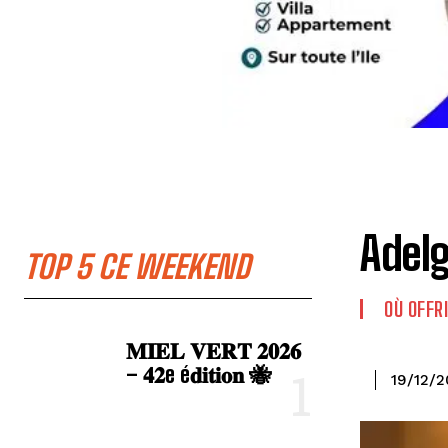
Adel
TOP 5 CE WEEKEND
OÙ OFFRI
𝐌𝐈𝐄𝐋 𝐕𝐄𝐑𝐓 𝟐𝟎𝟐𝟔
– 𝟒𝟐e é𝐝𝐢𝐭𝐢𝐨𝐧 🐝
19/12/