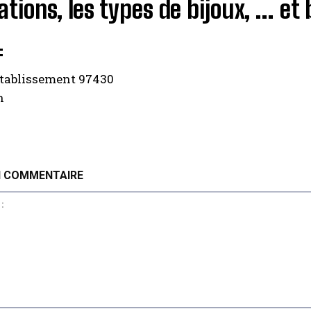
ations, les types de bijoux, … et
:
tablissement 97430
n
N COMMENTAIRE