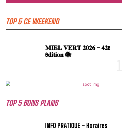
TOP 5 CE WEEKEND
𝐌𝐈𝐄𝐋 𝐕𝐄𝐑𝐓 𝟐𝟎𝟐𝟔 – 𝟒𝟐e
é𝐝𝐢𝐭𝐢𝐨𝐧 🐝
TOP 5 BONS PLANS
INFO PRATIQUE – Horaires