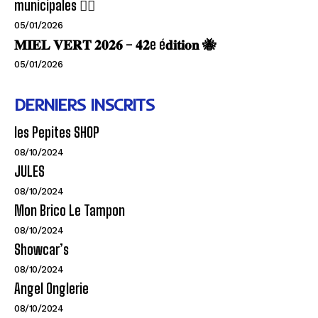
municipales 🏊‍♂️
05/01/2026
𝐌𝐈𝐄𝐋 𝐕𝐄𝐑𝐓 𝟐𝟎𝟐𝟔 – 𝟒𝟐e é𝐝𝐢𝐭𝐢𝐨𝐧 🐝
05/01/2026
DERNIERS INSCRITS
les Pepites SHOP
08/10/2024
JULES
08/10/2024
Mon Brico Le Tampon
08/10/2024
Showcar’s
08/10/2024
Angel Onglerie
08/10/2024