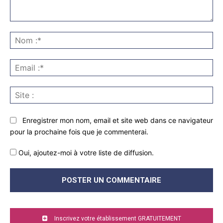
Commenter
:
No
:*
Ema
:*
Sit
:
Enregistrer mon nom, email et site web dans ce navigateur
pour la prochaine fois que je commenterai.
Oui, ajoutez-moi à votre liste de diffusion.
Inscrivez votre établissement GRATUITEMENT