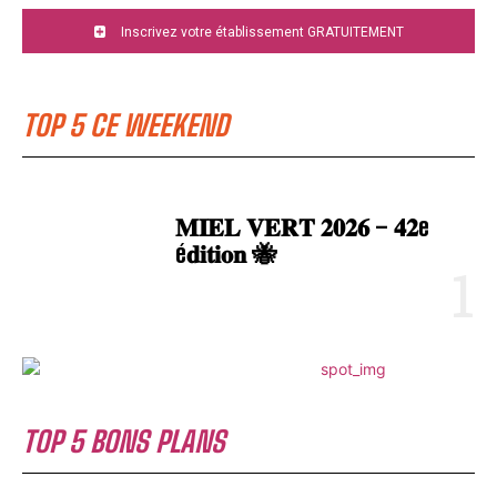
Inscrivez votre établissement GRATUITEMENT
TOP 5 CE WEEKEND
𝐌𝐈𝐄𝐋 𝐕𝐄𝐑𝐓 𝟐𝟎𝟐𝟔 – 𝟒𝟐e
é𝐝𝐢𝐭𝐢𝐨𝐧 🐝
TOP 5 BONS PLANS