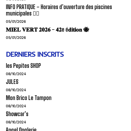
INFO PRATIQUE – Horaires d’ouverture des piscines
municipales 🏊‍♂️
05/01/2026
𝐌𝐈𝐄𝐋 𝐕𝐄𝐑𝐓 𝟐𝟎𝟐𝟔 – 𝟒𝟐e é𝐝𝐢𝐭𝐢𝐨𝐧 🐝
05/01/2026
DERNIERS INSCRITS
les Pepites SHOP
08/10/2024
JULES
08/10/2024
Mon Brico Le Tampon
08/10/2024
Showcar’s
08/10/2024
Angel Onglerie