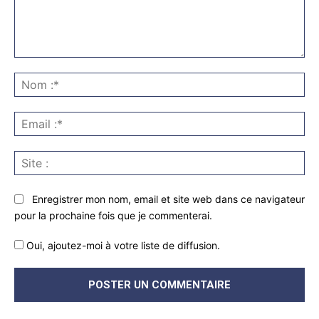
Commenter
:
No
:*
Ema
:*
Sit
:
Enregistrer mon nom, email et site web dans ce navigateur
pour la prochaine fois que je commenterai.
Oui, ajoutez-moi à votre liste de diffusion.