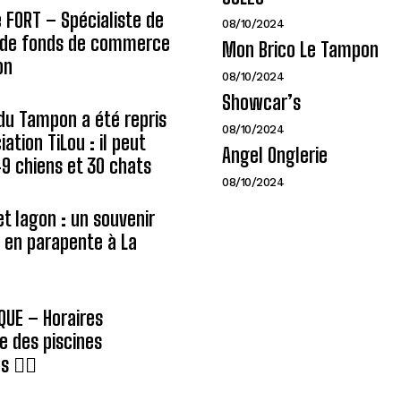
e FORT – Spécialiste de
08/10/2024
n de fonds de commerce
Mon Brico Le Tampon
on
08/10/2024
Showcar’s
du Tampon a été repris
08/10/2024
iation TiLou : il peut
Angel Onglerie
 49 chiens et 30 chats
08/10/2024
et lagon : un souvenir
e en parapente à La
QUE – Horaires
e des piscines
 🏊‍♂️