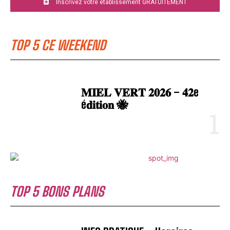
Inscrivez votre établissement GRATUITEMENT
TOP 5 CE WEEKEND
𝐌𝐈𝐄𝐋 𝐕𝐄𝐑𝐓 𝟐𝟎𝟐𝟔 – 𝟒𝟐e
é𝐝𝐢𝐭𝐢𝐨𝐧 🐝
TOP 5 BONS PLANS