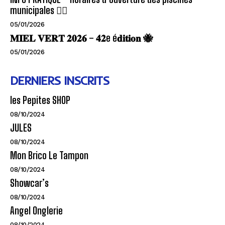
municipales 🏊‍♂️
05/01/2026
𝐌𝐈𝐄𝐋 𝐕𝐄𝐑𝐓 𝟐𝟎𝟐𝟔 – 𝟒𝟐e é𝐝𝐢𝐭𝐢𝐨𝐧 🐝
05/01/2026
DERNIERS INSCRITS
les Pepites SHOP
08/10/2024
JULES
08/10/2024
Mon Brico Le Tampon
08/10/2024
Showcar’s
08/10/2024
Angel Onglerie
08/10/2024