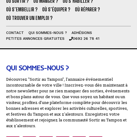
OÙ SORTIR ?
OÙ MANGER ?
OÙ S’HABILLER ?
OÙ S’EMBELLIR ?
OÙ S’ÉQUIPER ?
OÙ RÉPARER ?
OÙ TROUVER UN EMPLOI ?
CONTACT
QUI SOMMES-NOUS ?
ADHÉSIONS
PETITES ANNONCES GRATUITES
0692 26 78 41
QUI SOMMES-NOUS ?
Découvrez "Sortir au Tampon", l'annuaire événementiel
incontournable de votre ville ! Inscrivez-vous dès maintenant à
notre newsletter pour ne rien manquer des sorties, événements
et bons plans autour de vous. Que vous soyez un habitant ou un
visiteur, profitez d'une plateforme complète pour découvrir les
bonnes adresses et explorer les activités culturelles, sportives,
et festives du Tampon et aux z'alentours. Enregistrez votre
établissement et rejoignez la communauté Sortir au Tampon et
aux z'alentours.