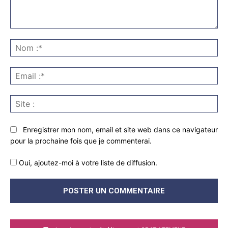
Commenter
:
No
:*
Ema
:*
Sit
:
Enregistrer mon nom, email et site web dans ce navigateur
pour la prochaine fois que je commenterai.
Oui, ajoutez-moi à votre liste de diffusion.