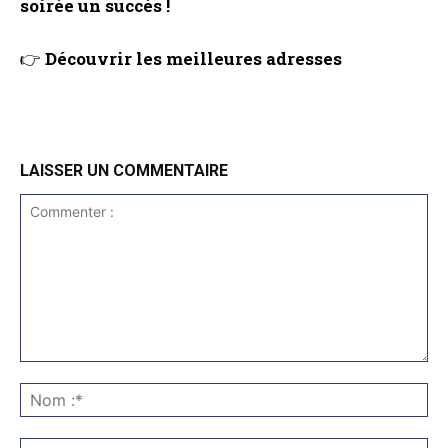
soirée un succès !
👉
Découvrir les meilleures adresses
LAISSER UN COMMENTAIRE
Commenter
:
No
:*
Ema