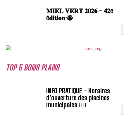
𝐌𝐈𝐄𝐋 𝐕𝐄𝐑𝐓 𝟐𝟎𝟐𝟔 – 𝟒𝟐e
é𝐝𝐢𝐭𝐢𝐨𝐧 🐝
TOP 5 BONS PLANS
INFO PRATIQUE – Horaires
d’ouverture des piscines
municipales 🏊‍♂️