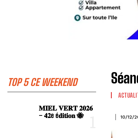
Séan
TOP 5 CE WEEKEND
ACTUALI
𝐌𝐈𝐄𝐋 𝐕𝐄𝐑𝐓 𝟐𝟎𝟐𝟔
– 𝟒𝟐e é𝐝𝐢𝐭𝐢𝐨𝐧 🐝
10/12/