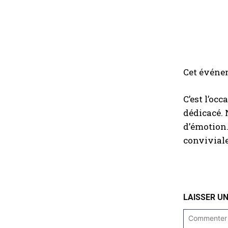
Cet événem
C’est l’oc
dédicacé. 
d’émotion.
conviviale
LAISSER U