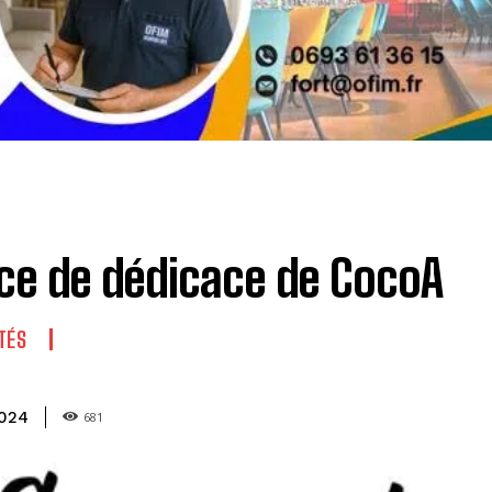
ce de dédicace de CocoA
TÉS
2024
681