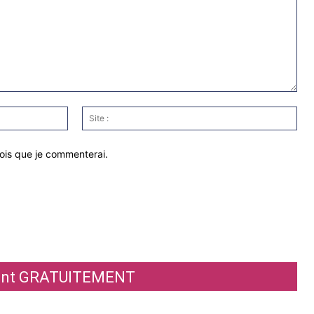
Email
Site
:*
:
fois que je commenterai.
ement GRATUITEMENT