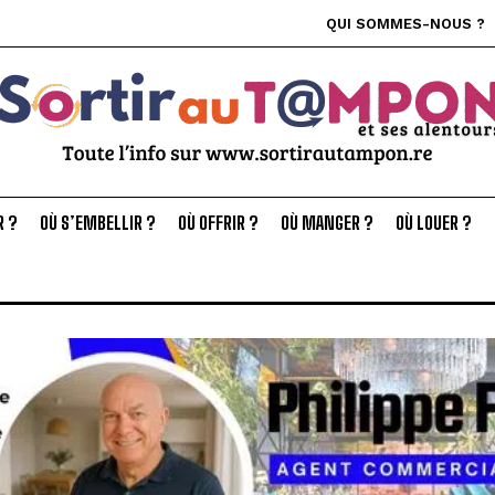
QUI SOMMES-NOUS ?
R ?
OÙ S’EMBELLIR ?
OÙ OFFRIR ?
OÙ MANGER ?
OÙ LOUER ?