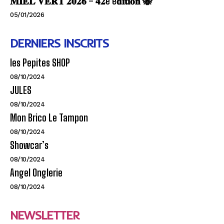
𝐌𝐈𝐄𝐋 𝐕𝐄𝐑𝐓 𝟐𝟎𝟐𝟔 – 𝟒𝟐e é𝐝𝐢𝐭𝐢𝐨𝐧 🐝
05/01/2026
DERNIERS INSCRITS
les Pepites SHOP
08/10/2024
JULES
08/10/2024
Mon Brico Le Tampon
08/10/2024
Showcar’s
08/10/2024
Angel Onglerie
08/10/2024
NEWSLETTER