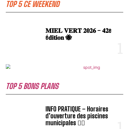
TOP 5 CE WEEKEND
𝐌𝐈𝐄𝐋 𝐕𝐄𝐑𝐓 𝟐𝟎𝟐𝟔 – 𝟒𝟐e
é𝐝𝐢𝐭𝐢𝐨𝐧 🐝
TOP 5 BONS PLANS
INFO PRATIQUE – Horaires
d’ouverture des piscines
municipales 🏊‍♂️