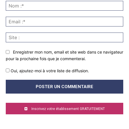
:
No
:*
Ema
:*
Sit
:
Enregistrer mon nom, email et site web dans ce navigateur
pour la prochaine fois que je commenterai.
Oui, ajoutez-moi à votre liste de diffusion.
Inscrivez votre établissement GRATUITEMENT