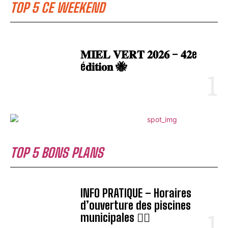
TOP 5 CE WEEKEND
𝐌𝐈𝐄𝐋 𝐕𝐄𝐑𝐓 𝟐𝟎𝟐𝟔 – 𝟒𝟐e
é𝐝𝐢𝐭𝐢𝐨𝐧 🐝
TOP 5 BONS PLANS
INFO PRATIQUE – Horaires
d’ouverture des piscines
municipales 🏊‍♂️