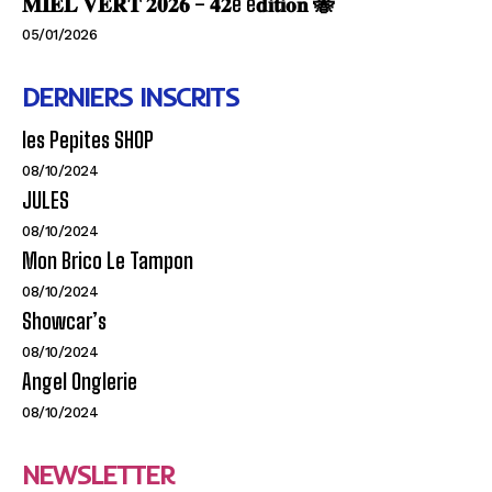
𝐌𝐈𝐄𝐋 𝐕𝐄𝐑𝐓 𝟐𝟎𝟐𝟔 – 𝟒𝟐e é𝐝𝐢𝐭𝐢𝐨𝐧 🐝
05/01/2026
DERNIERS INSCRITS
les Pepites SHOP
08/10/2024
JULES
08/10/2024
Mon Brico Le Tampon
08/10/2024
Showcar’s
08/10/2024
Angel Onglerie
08/10/2024
NEWSLETTER