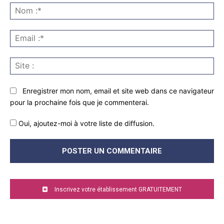
:
No
:*
Ema
:*
Sit
:
Enregistrer mon nom, email et site web dans ce navigateur
pour la prochaine fois que je commenterai.
Oui, ajoutez-moi à votre liste de diffusion.
Inscrivez votre établissement GRATUITEMENT