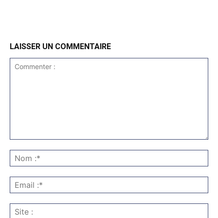
LAISSER UN COMMENTAIRE
Commenter
:
No
:*
Ema
:*
Sit