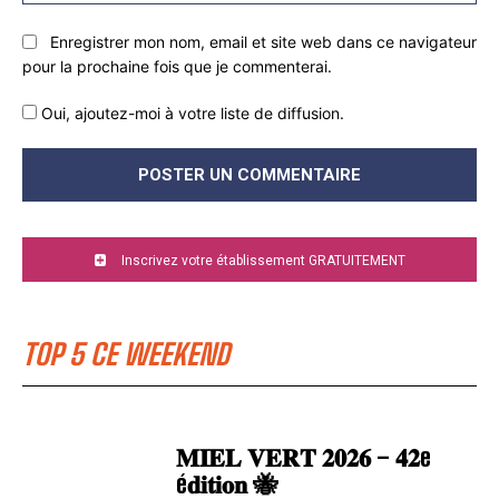
:
Enregistrer mon nom, email et site web dans ce navigateur
pour la prochaine fois que je commenterai.
Oui, ajoutez-moi à votre liste de diffusion.
Inscrivez votre établissement GRATUITEMENT
TOP 5 CE WEEKEND
𝐌𝐈𝐄𝐋 𝐕𝐄𝐑𝐓 𝟐𝟎𝟐𝟔 – 𝟒𝟐e
é𝐝𝐢𝐭𝐢𝐨𝐧 🐝