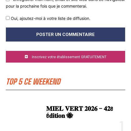
pour la prochaine fois que je commenterai.
Oui, ajoutez-moi à votre liste de diffusion.
Inscrivez votre établissement GRATUITEMENT
TOP 5 CE WEEKEND
𝐌𝐈𝐄𝐋 𝐕𝐄𝐑𝐓 𝟐𝟎𝟐𝟔 – 𝟒𝟐e
é𝐝𝐢𝐭𝐢𝐨𝐧 🐝