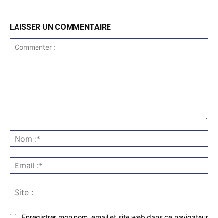
LAISSER UN COMMENTAIRE
Commenter
:
No
:*
Ema
:*
Sit
:
Enregistrer mon nom, email et site web dans ce navigateur