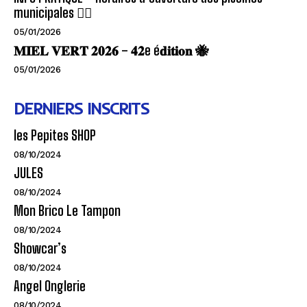
municipales 🏊‍♂️
05/01/2026
𝐌𝐈𝐄𝐋 𝐕𝐄𝐑𝐓 𝟐𝟎𝟐𝟔 – 𝟒𝟐e é𝐝𝐢𝐭𝐢𝐨𝐧 🐝
05/01/2026
DERNIERS INSCRITS
les Pepites SHOP
08/10/2024
JULES
08/10/2024
Mon Brico Le Tampon
08/10/2024
Showcar’s
08/10/2024
Angel Onglerie
08/10/2024