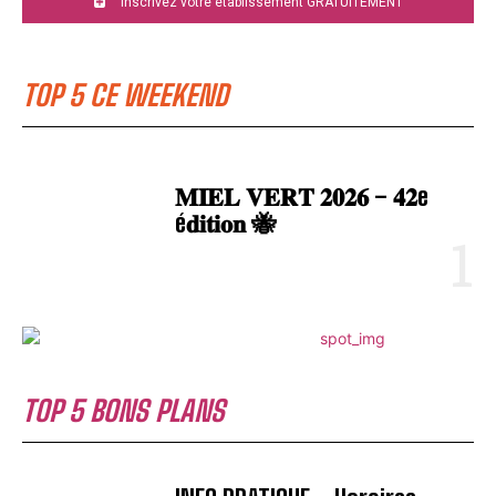
Inscrivez votre établissement GRATUITEMENT
TOP 5 CE WEEKEND
𝐌𝐈𝐄𝐋 𝐕𝐄𝐑𝐓 𝟐𝟎𝟐𝟔 – 𝟒𝟐e
é𝐝𝐢𝐭𝐢𝐨𝐧 🐝
TOP 5 BONS PLANS