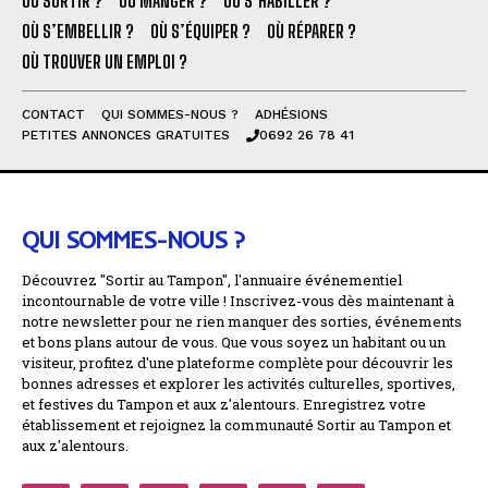
OÙ SORTIR ?
OÙ MANGER ?
OÙ S’HABILLER ?
OÙ S’EMBELLIR ?
OÙ S’ÉQUIPER ?
OÙ RÉPARER ?
OÙ TROUVER UN EMPLOI ?
CONTACT
QUI SOMMES-NOUS ?
ADHÉSIONS
PETITES ANNONCES GRATUITES
0692 26 78 41
QUI SOMMES-NOUS ?
Découvrez "Sortir au Tampon", l'annuaire événementiel
incontournable de votre ville ! Inscrivez-vous dès maintenant à
notre newsletter pour ne rien manquer des sorties, événements
et bons plans autour de vous. Que vous soyez un habitant ou un
visiteur, profitez d'une plateforme complète pour découvrir les
bonnes adresses et explorer les activités culturelles, sportives,
et festives du Tampon et aux z'alentours. Enregistrez votre
établissement et rejoignez la communauté Sortir au Tampon et
aux z'alentours.