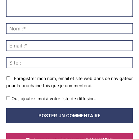
Commenter
:
No
:*
Ema
:*
Sit
:
Enregistrer mon nom, email et site web dans ce navigateur
pour la prochaine fois que je commenterai.
Oui, ajoutez-moi à votre liste de diffusion.