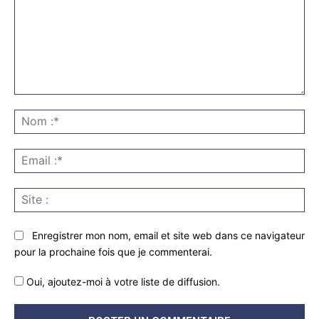
Commenter
:
No
:*
Ema
:*
Sit
:
Enregistrer mon nom, email et site web dans ce navigateur
pour la prochaine fois que je commenterai.
Oui, ajoutez-moi à votre liste de diffusion.