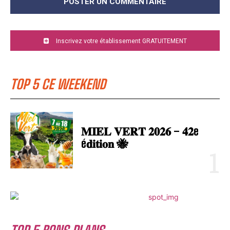
Inscrivez votre établissement GRATUITEMENT
TOP 5 CE WEEKEND
𝐌𝐈𝐄𝐋 𝐕𝐄𝐑𝐓 𝟐𝟎𝟐𝟔 – 𝟒𝟐e
é𝐝𝐢𝐭𝐢𝐨𝐧 🐝