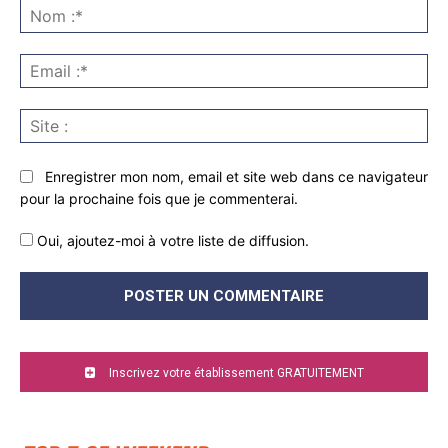
:
No
:*
Ema
:*
Sit
:
Enregistrer mon nom, email et site web dans ce navigateur
pour la prochaine fois que je commenterai.
Oui, ajoutez-moi à votre liste de diffusion.
Inscrivez votre établissement GRATUITEMENT