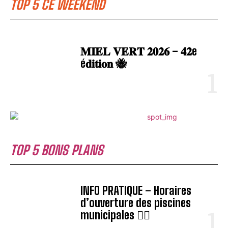
TOP 5 CE WEEKEND
𝐌𝐈𝐄𝐋 𝐕𝐄𝐑𝐓 𝟐𝟎𝟐𝟔 – 𝟒𝟐e
é𝐝𝐢𝐭𝐢𝐨𝐧 🐝
TOP 5 BONS PLANS
INFO PRATIQUE – Horaires
d’ouverture des piscines
municipales 🏊‍♂️