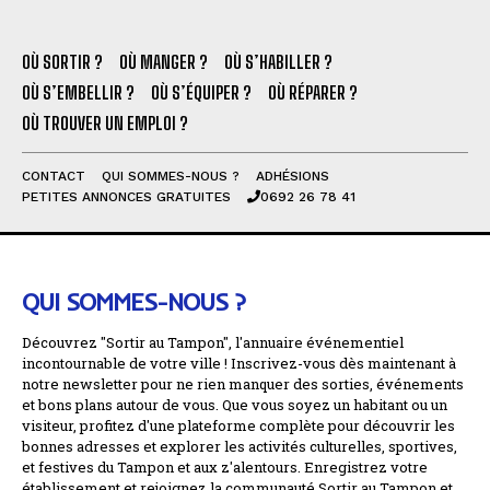
OÙ SORTIR ?
OÙ MANGER ?
OÙ S’HABILLER ?
OÙ S’EMBELLIR ?
OÙ S’ÉQUIPER ?
OÙ RÉPARER ?
OÙ TROUVER UN EMPLOI ?
CONTACT
QUI SOMMES-NOUS ?
ADHÉSIONS
PETITES ANNONCES GRATUITES
0692 26 78 41
QUI SOMMES-NOUS ?
Découvrez "Sortir au Tampon", l'annuaire événementiel
incontournable de votre ville ! Inscrivez-vous dès maintenant à
notre newsletter pour ne rien manquer des sorties, événements
et bons plans autour de vous. Que vous soyez un habitant ou un
visiteur, profitez d'une plateforme complète pour découvrir les
bonnes adresses et explorer les activités culturelles, sportives,
et festives du Tampon et aux z'alentours. Enregistrez votre
établissement et rejoignez la communauté Sortir au Tampon et