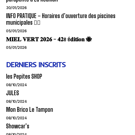
30/01/2026
INFO PRATIQUE – Horaires d’ouverture des piscines
municipales 🏊‍♂️
05/01/2026
𝐌𝐈𝐄𝐋 𝐕𝐄𝐑𝐓 𝟐𝟎𝟐𝟔 – 𝟒𝟐e é𝐝𝐢𝐭𝐢𝐨𝐧 🐝
05/01/2026
DERNIERS INSCRITS
les Pepites SHOP
08/10/2024
JULES
08/10/2024
Mon Brico Le Tampon
08/10/2024
Showcar’s
08/10/2024