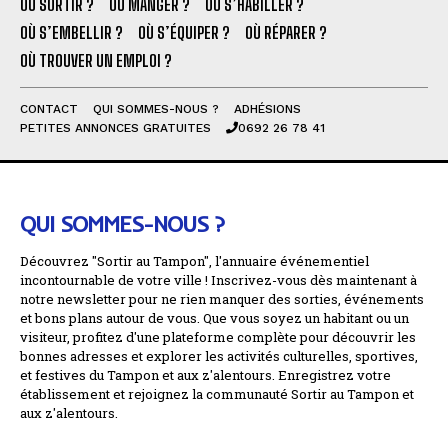
OÙ SORTIR ?
OÙ MANGER ?
OÙ S’HABILLER ?
OÙ S’EMBELLIR ?
OÙ S’ÉQUIPER ?
OÙ RÉPARER ?
OÙ TROUVER UN EMPLOI ?
CONTACT
QUI SOMMES-NOUS ?
ADHÉSIONS
PETITES ANNONCES GRATUITES
0692 26 78 41
QUI SOMMES-NOUS ?
Découvrez "Sortir au Tampon", l'annuaire événementiel
incontournable de votre ville ! Inscrivez-vous dès maintenant à
notre newsletter pour ne rien manquer des sorties, événements
et bons plans autour de vous. Que vous soyez un habitant ou un
visiteur, profitez d'une plateforme complète pour découvrir les
bonnes adresses et explorer les activités culturelles, sportives,
et festives du Tampon et aux z'alentours. Enregistrez votre
établissement et rejoignez la communauté Sortir au Tampon et
aux z'alentours.