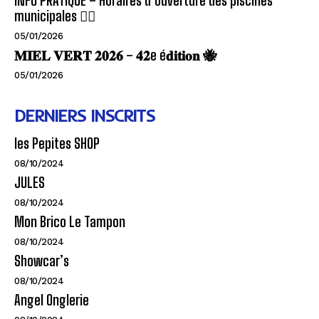
INFO PRATIQUE – Horaires d’ouverture des piscines
municipales 🏊‍♂️
05/01/2026
𝐌𝐈𝐄𝐋 𝐕𝐄𝐑𝐓 𝟐𝟎𝟐𝟔 – 𝟒𝟐e é𝐝𝐢𝐭𝐢𝐨𝐧 🐝
05/01/2026
DERNIERS INSCRITS
les Pepites SHOP
08/10/2024
JULES
08/10/2024
Mon Brico Le Tampon
08/10/2024
Showcar’s
08/10/2024
Angel Onglerie