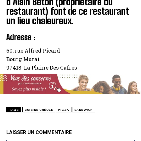
d’Alain Béton (propriétaire du
restaurant) font de ce restaurant
un lieu chaleureux.
Adresse :
60, rue Alfred Picard
Bourg Murat
97418 La Plaine Des Cafres
TAGS
CUISINE CRÉOLE
PIZZA
SANDWICH
LAISSER UN COMMENTAIRE