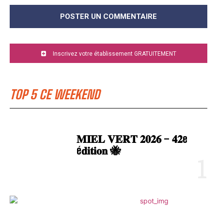
Inscrivez votre établissement GRATUITEMENT
TOP 5 CE WEEKEND
𝐌𝐈𝐄𝐋 𝐕𝐄𝐑𝐓 𝟐𝟎𝟐𝟔 – 𝟒𝟐e
é𝐝𝐢𝐭𝐢𝐨𝐧 🐝