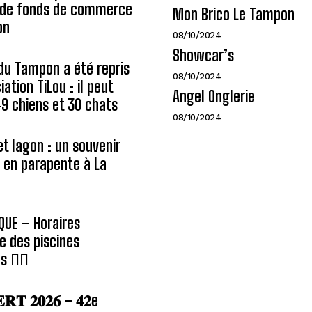
n de fonds de commerce
Mon Brico Le Tampon
on
08/10/2024
Showcar’s
du Tampon a été repris
08/10/2024
iation TiLou : il peut
Angel Onglerie
 49 chiens et 30 chats
08/10/2024
et lagon : un souvenir
e en parapente à La
QUE – Horaires
e des piscines
 🏊‍♂️
𝐑𝐓 𝟐𝟎𝟐𝟔 – 𝟒𝟐e