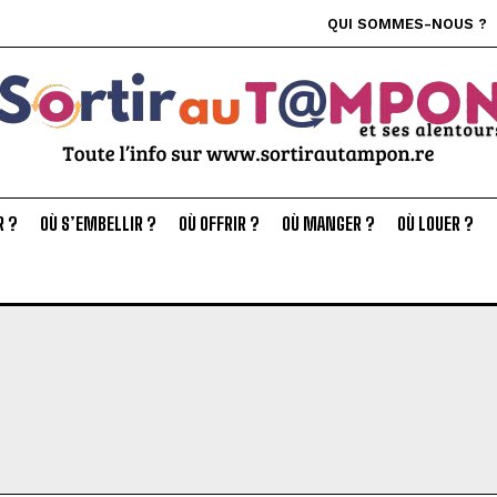
QUI SOMMES-NOUS ?
R ?
OÙ S’EMBELLIR ?
OÙ OFFRIR ?
OÙ MANGER ?
OÙ LOUER ?